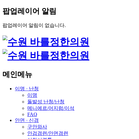
팝업레이어 알림
팝업레이어 알림이 없습니다.
메인메뉴
이명 · 난청
이명
돌발성 난청/난청
메니에르/어지럼/이석
FAQ
안면 · 신경
구안와사
안검경련/안면경련