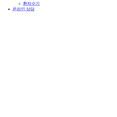
환자수기
온라인 상담
온라인 상담
온라인 예약
카카오 상담
LOGIN
JOIN
이명 · 난청
이명
돌발성 난청/난청
메니에르/어지럼/이석
FAQ
안면 · 신경
구안와사
안검경련/안면경련
삼차신경통