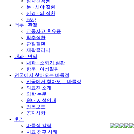
삼차신경통
눈 · 시야 질환
신경 · 뇌 질환
FAQ
척추 · 관절
교통사고 후유증
척추질환
관절질환
재활클리닉
내과 · 면역
내과 · 소화기 질환
항문 · 여성질환
전국에서 찾아오는 바를정
전국에서 찾아오는 바를정
의료진 소개
의학 논문
원내 시설안내
언론보도
공지사항
후기
바를정 칼럼
치료 전후 사례